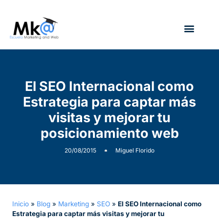
¿Quién soy?
El SEO Internacional como
Estrategia para captar más
visitas y mejorar tu
posicionamiento web
20/08/2015
Miguel Florido
Inicio
»
Blog
»
Marketing
»
SEO
»
El SEO Internacional como
Estrategia para captar más visitas y mejorar tu