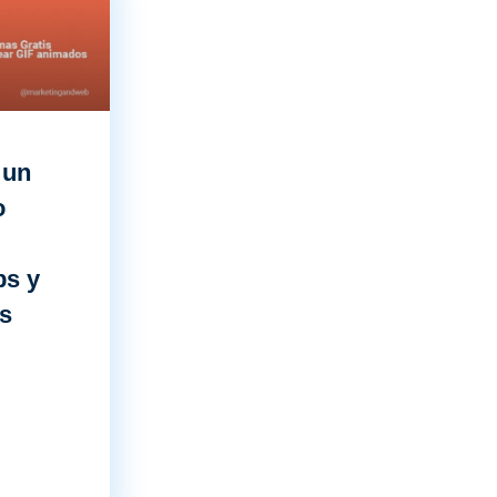
 un
o
bs y
s