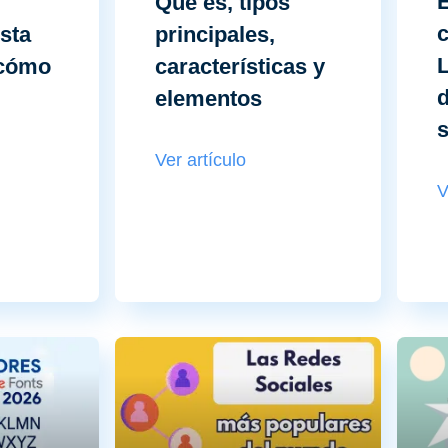
E
Qué es, tipos
c
ista
principales,
L
 cómo
características y
d
elementos
Ver artículo
V