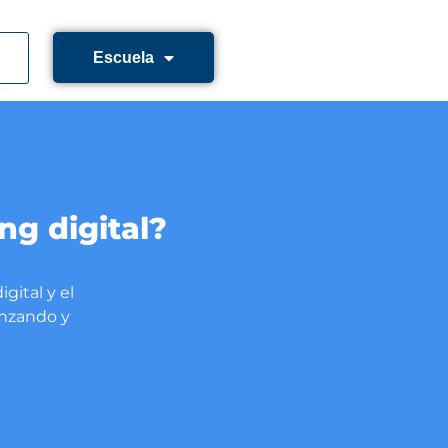
Escuela
ng digital?
gital y el
enzando y