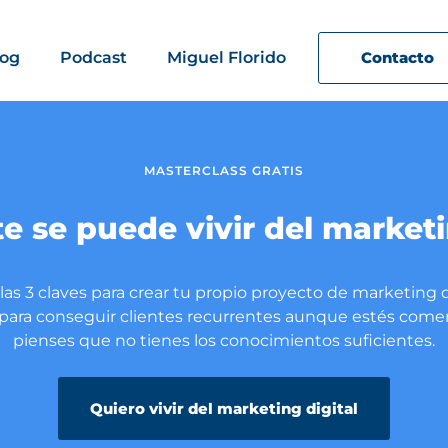
log
Podcast
Miguel Florido
Contacto
MASTERCLASS GRATIS
 se puede vivir del marketi
as 3 claves para crear tu propio proyecto de marketing di
para conseguir clientes recurrentes aunque estés com
pienses que no tienes los conocimientos suficientes.
Quiero vivir del marketing digital