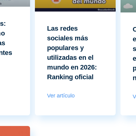
s:
Las redes
O
mo
sociales más
as
populares y
s
ntes
utilizadas en el
mundo en 2026:
p
Ranking oficial
Ver artículo
V