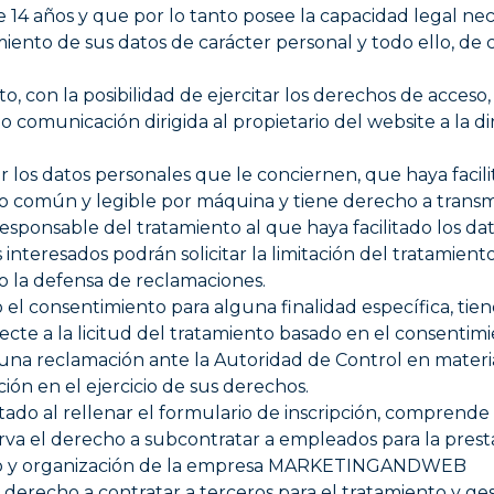
e 14 años y que por lo tanto posee la capacidad legal nec
iento de sus datos de carácter personal y todo ello, de 
 con la posibilidad de ejercitar los derechos de acceso, 
 comunicación dirigida al propietario del website a la d
ir los datos personales que le conciernen, que haya facil
 común y legible por máquina y tiene derecho a transmit
esponsable del tratamiento al que haya facilitado los da
 interesados podrán solicitar la limitación del tratamie
 o la defensa de reclamaciones.
el consentimiento para alguna finalidad específica, tien
cte a la licitud del tratamiento basado en el consentimie
una reclamación ante la Autoridad de Control en mater
ón en el ejercicio de sus derechos.
ado al rellenar el formulario de inscripción, comprende 
l derecho a subcontratar a empleados para la prestació
llo y organización de la empresa MARKETINGANDWEB
derecho a contratar a terceros para el tratamiento y ge