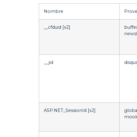
Nombre
Prov
__cfduid [x2]
buff
news
__jid
disqu
ASP.NET_SessionId [x2]
globa
mook