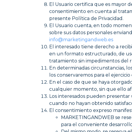
El Usuario certifica que es mayor d
consentimiento en cuenta al tratam
presente Política de Privacidad.
El Usuario cuenta, en todo momento,
sobre sus datos personales enviando
info@marketingandweb.es
El interesado tiene derecho a recib
en un formato estructurado, de uso
tratamiento sin impedimentos del r
En determinadas circunstancias, los
los conservaremos para el ejercicio
En el caso de que se haya otorgado 
cualquier momento, sin que ello afe
Los interesados pueden presentar 
cuando no hayan obtenido satisfacci
El consentimiento expreso manifest
MARKETINGANDWEB se reserva e
para el conveniente desarro
Del mismo modo, se reserva el 