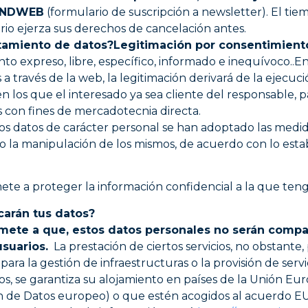
GANDWEB
(formulario de suscripción a newsletter). El ti
rio ejerza sus derechos de cancelación antes.
ratamiento de datos?
Legitimación por consentimient
to expreso, libre, específico, informado e inequívoco..En
 a través de la web, la legitimación derivará de la ejecuci
en los que el interesado ya sea cliente del responsable, p
 con fines de mercadotecnia directa.
 los datos de carácter personal se han adoptado las medi
o o la manipulación de los mismos, de acuerdo con lo est
 proteger la información confidencial a la que teng
carán tus datos?
 a que, estos datos personales no serán comparti
suarios.
La prestación de ciertos servicios, no obstante
para la gestión de infraestructuras o la provisión de serv
sos, se garantiza su alojamiento en países de la Unión Eu
de Datos europeo) o que estén acogidos al acuerdo EU-