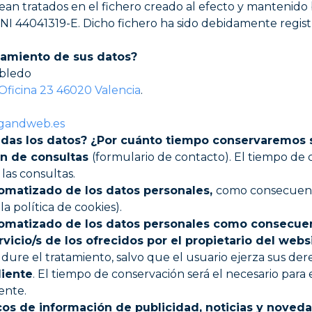
an tratados en el fichero creado al efecto y mantenido
4041319-E. Dicho fichero ha sido debidamente registr
tamiento de sus datos?
obledo
 Oficina 23 46020 Valencia
.
gandweb.es
adas los datos? ¿Por cuánto tiempo conservaremos 
ión de consultas
(formulario de contacto). El tiempo de 
las consultas.
omatizado de los datos personales,
como consecuenci
a política de cookies).
omatizado de los datos personales como consecuenci
rvicio/s de los ofrecidos por el propietario del web
dure el tratamiento, salvo que el usuario ejerza sus der
liente
. El tiempo de conservación será el necesario para 
ente.
cos de información de publicidad, noticias y noved