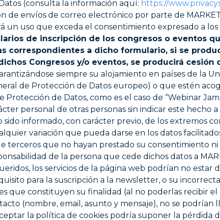
atos (consulta la información aquí:
https://www.privacys
tión de envíos de correo electrónico por parte de MAR
ará un uso que exceda el consentimiento expresado a los 
ularios de inscripción de los congresos o eventos
as correspondientes a dicho formulario, si se produ
ichos Congresos y/o eventos, se producirá cesión d
arantizándose siempre su alojamiento en países de la Un
al de Protección de Datos europeo) o que estén acogi
Protección de Datos, como es el caso de “Webinar Jam”, 
arácter personal de otras personas sin indicar este he
sido informado, con carácter previo, de los extremos co
quier variación que pueda darse en los datos facili
 de terceros que no hayan prestado su consentimiento n
responsabilidad de la persona que cede dichos datos a
queridos, los servicios de la página web podrían no estar 
equisito para la suscripción a la newsletter, o su incorrect
s que constituyen su finalidad (al no poderlas recibir el u
acto (nombre, email, asunto y mensaje), no se podrían lle
 aceptar la política de cookies podría suponer la pérdida