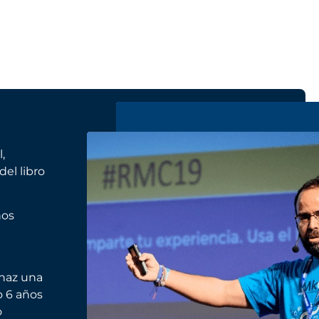
,
el libro
nos
 haz una
o 6 años
o