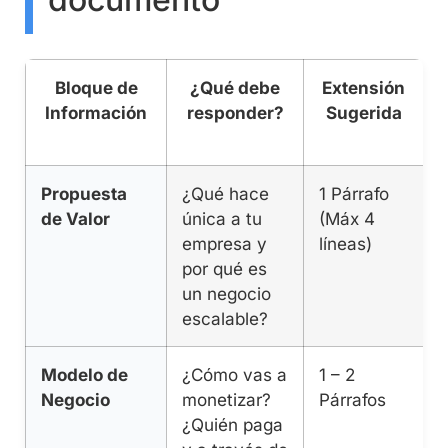
Bloque de
¿Qué debe
Extensión
Información
responder?
Sugerida
Propuesta
¿Qué hace
1 Párrafo
L
de Valor
única a tu
(Máx 4
c
empresa y
líneas)
d
por qué es
un negocio
escalable?
Modelo de
¿Cómo vas a
1 – 2
F
Negocio
monetizar?
Párrafos
i
¿Quién paga
(