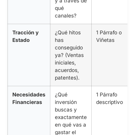
y a través de
B
qué
d
canales?
Tracción y
¿Qué hitos
1 Párrafo o
M
Estado
has
Viñetas
c
conseguido
a
ya? (Ventas
iniciales,
c
acuerdos,
patentes).
Necesidades
¿Qué
1 Párrafo
C
Financieras
inversión
descriptivo
buscas y
e
exactamente
en qué vas a
e
gastar el
r