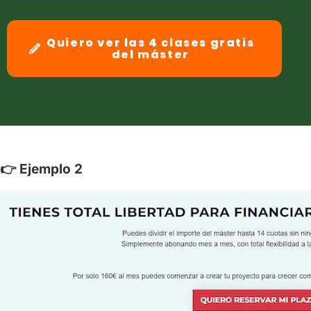
Quiero ver las 4 clases gratis
del máster
👉
Ejemplo 2