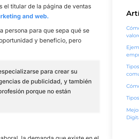
 el titular de la página de ventas
Art
arketing and web.
Cómo 
a la persona para que sepa qué se
valo
 oportunidad y beneficio, pero
Ejem
empr
Tipos
especializarse para crear su
comu
gencias de publicidad, y también
Cómo
profesión porque no están
Tipos
Mejo
Digit
aboral, la demanda que existe en el