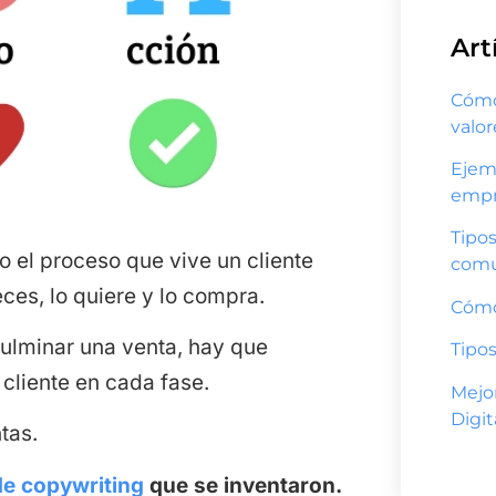
Art
Cómo 
valo
Ejem
empr
Tipos
 el proceso que vive un cliente
comu
ces, lo quiere y lo compra.
Cómo
culminar una venta, hay que
Tipos
cliente en cada fase.
Mejo
Digit
tas.
de copywriting
que se inventaron.