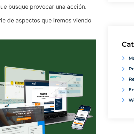
que busque provocar una acción.
rie de aspectos que iremos viendo
Cat
Ma
Po
Re
E
W