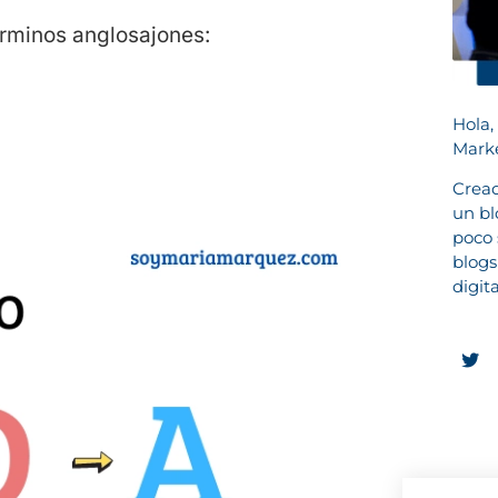
érminos anglosajones:
Hola,
Marke
Cread
un bl
poco 
blogs
digit