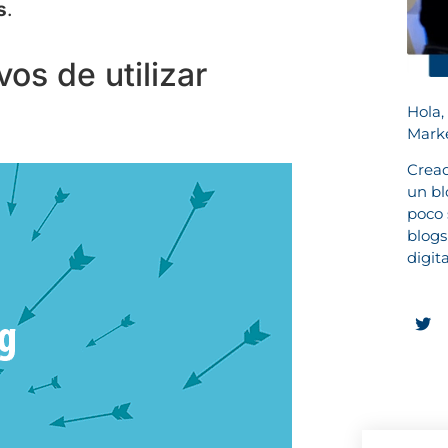
s
.
os de utilizar
Hola,
Marke
Cread
un bl
poco 
blogs
digit