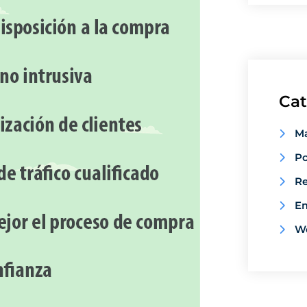
Cat
Ma
Po
Re
E
W