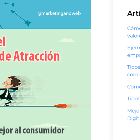
Art
Cómo 
valo
Ejem
empr
Tipos
comu
Cómo
Tipos
Mejo
Digit