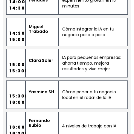
experimento growth en 15
14:00H
minutos
14:30H
Miguel
Cómo integrar la IA en tu
Trabado
14:30H
negocio paso a paso
15:00H
IA para pequeñas empresas:
Clara Soler
ahorra tiempo, mejora
15:00H
resultados y vive mejor
15:30H
Yasmina SH
Cómo poner a tu negocio
15:30H
local en el radar de la IA
16:00H
Fernando
Rubio
4 niveles de trabajo con IA
16:00H
16:30H