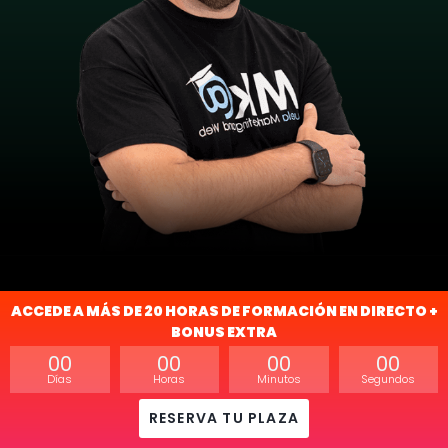
ACCEDE A MÁS DE 20 HORAS DE FORMACIÓN EN DIRECTO +
BONUS EXTRA
00
00
00
00
Días
Horas
Minutos
Segundos
¿QUÉNES VAN A
RESERVA TU PLAZA
PATROCINAR ESTE