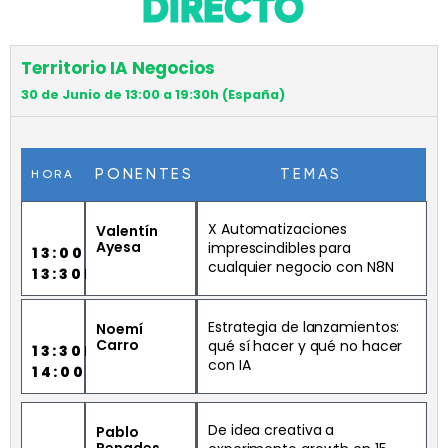
DIRECTO
Territorio IA Negocios
30 de Junio de 13:00 a 19:30h (España)
PONENTES
TEMAS
HORA
X Automatizaciones
Valentín
Ayesa
imprescindibles para
13:00H
cualquier negocio con N8N
13:30H
Estrategia de lanzamientos:
Noemí
Carro
qué sí hacer y qué no hacer
13:30H
con IA
14:00H
De idea creativa a
Pablo
Penades