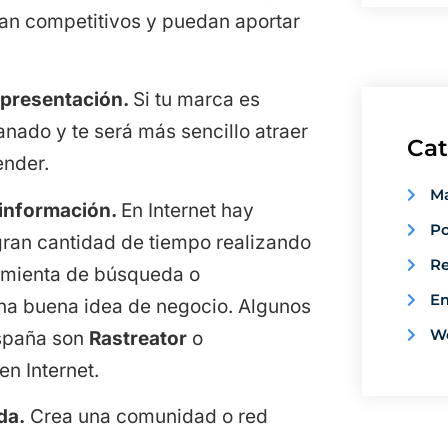
ean competitivos y puedan aportar
 presentación.
Si tu marca es
nado y te será más sencillo atraer
Cat
ender.
Ma
a información.
En Internet hay
Po
ran cantidad de tiempo realizando
Re
amienta de búsqueda o
E
na buena idea de negocio. Algunos
W
spaña son
Rastreator
o
en Internet.
da.
Crea una comunidad o red