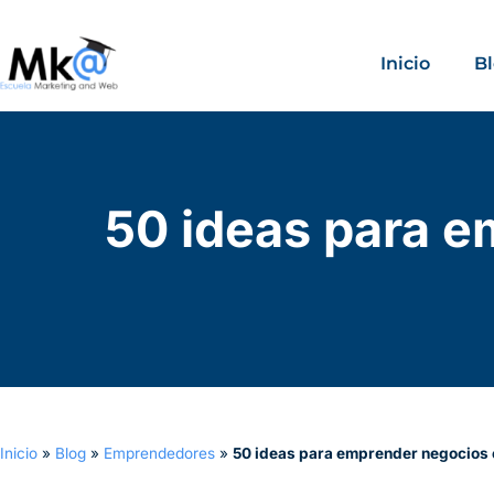
Inicio
B
50 ideas para e
Inicio
»
Blog
»
Emprendedores
»
50 ideas para emprender negocios e