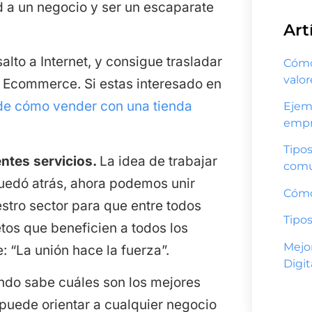
ad a un negocio y ser un escaparate
Art
alto a Internet, y consigue trasladar
Cómo 
valo
tu Ecommerce. Si estas interesado en
de cómo vender con una tienda
Ejem
empr
Tipos
entes servicios.
La idea de trabajar
comu
uedó atrás, ahora podemos unir
Cómo
estro sector para que entre todos
Tipos
os que beneficien a todos los
Mejo
 “La unión hace la fuerza”.
Digit
ndo sabe cuáles son los mejores
 puede orientar a cualquier negocio