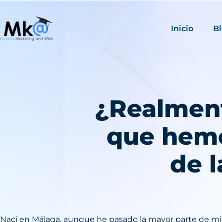
Inicio
B
¿Realment
que hemo
de 
Nací en Málaga, aunque he pasado la mayor parte de mi 