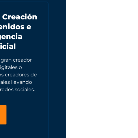
 Creación
enidos e
gencia
icial
 gran creador
gitales o
ros creadores de
ales llevando
redes sociales.