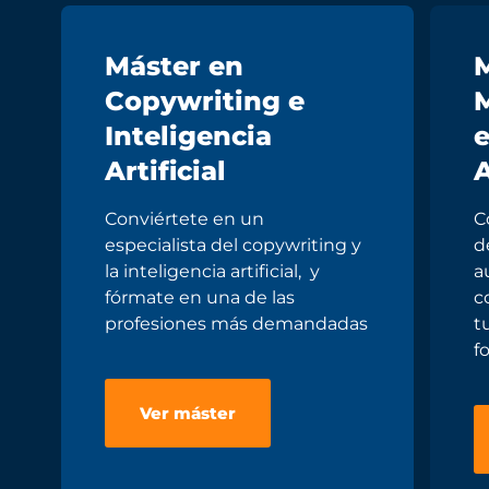
Máster en
M
Copywriting e
M
Inteligencia
e
Artificial
A
Conviértete en un
C
especialista del copywriting y
d
la inteligencia artificial, y
a
fórmate en una de las
c
profesiones más demandadas
t
f
Ver máster