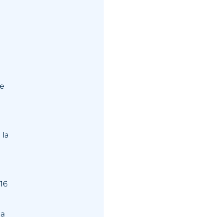
te
 la
16
 a