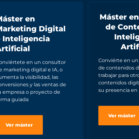
Máster en
áster en
de Cont
arketing Digital
Inteli
 Inteligencia
Artif
rtificial
Conviérte en un
onviértete en un consultor
de contenidos di
e marketing digital e IA, o
trabajar para ot
umenta la visibilidad, las
contenidos digit
onversiones y las ventas de
su presencia en 
u empresa o proyecto de
orma guiada
Ver máster
Ver máster