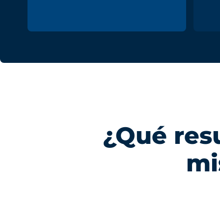
¿Qué res
mi