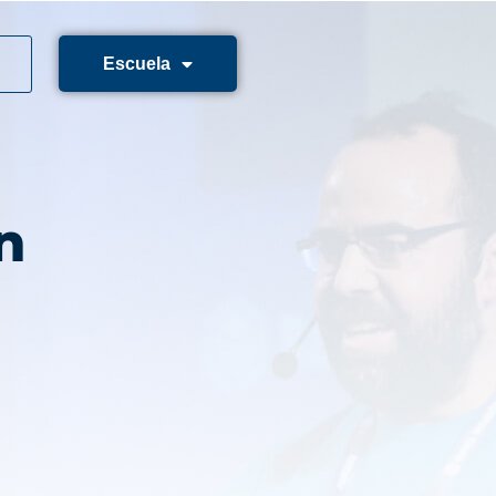
Escuela
n