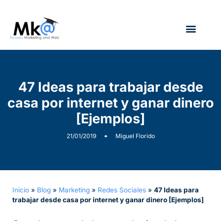
¿Quién soy?
47 Ideas para trabajar desde
casa por internet y ganar dinero
[Ejemplos]
21/01/2019
Miguel Florido
Inicio
»
Blog
»
Marketing
»
Redes Sociales
»
47 Ideas para
trabajar desde casa por internet y ganar dinero [Ejemplos]