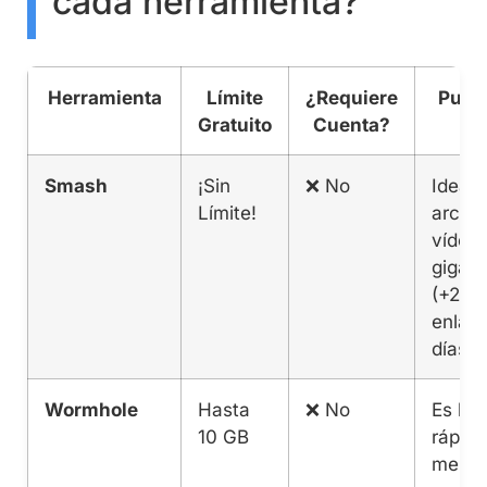
cada herramienta?
Herramienta
Límite
¿Requiere
Punto
Gratuito
Cuenta?
Smash
¡Sin
❌ No
Ideal 
Límite!
archi
vídeo
gigan
(+20 G
enlace
días.
Wormhole
Hasta
❌ No
Es la
10 GB
rápida
merca