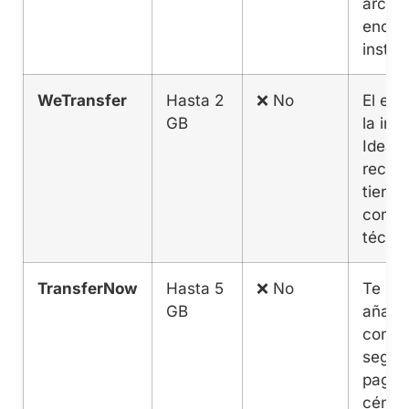
archiv
encrip
instan
WeTransfer
Hasta 2
❌ No
El est
GB
la indu
Ideal s
recept
tiene
conoc
técnic
TransferNow
Hasta 5
❌ No
Te pe
GB
añadir
contr
seguri
pagar
cénti