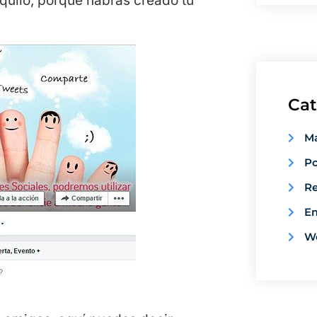
quilo, porque habrás creado tu
Cat
Ma
Po
Re
E
W