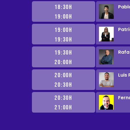
Pabl
18:30H
19:00H
Patr
19:00H
19:30H
Rafa
19:30H
20:00H
Luis 
20:00H
20:30H
Fern
20:30H
21:00H