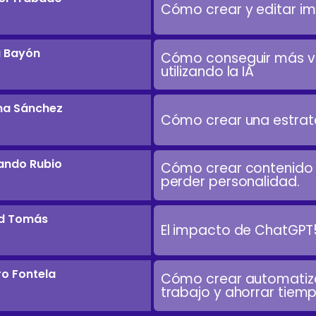
Cómo crear y editar i
 Bayón
Cómo conseguir más visi
utilizando la IA
ma Sánchez
Cómo crear una estrateg
ando Rubio
Cómo crear contenido P
perder personalidad.
d Tomás
El impacto de ChatGPT
ro Fontela
Cómo crear automatizac
trabajo y ahorrar tiem