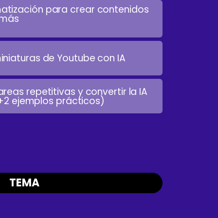
tización para crear contenidos
 más
niaturas de Youtube con IA
eas repetitivas y convertir la IA
 (+2 ejemplos prácticos)
TEMA