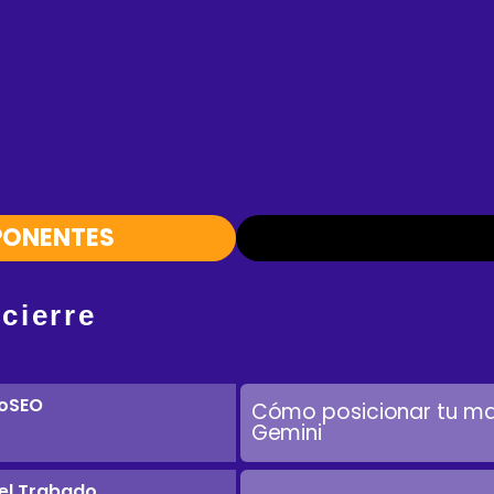
PONENTES
 cierre
oSEO
Cómo posicionar tu ma
Gemini
el Trabado