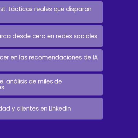
t: tácticas reales que disparan
rca desde cero en redes sociales
er en las recomendaciones de lA
l análisis de miles de
es
dad y clientes en LinkedIn