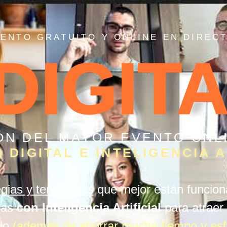
ENTO GRATUITO Y ONLINE EN DIREC
DIGITA
IÓN DEL MAYOR EVENTO ONL
 DIGITAL E INTELIGENCIA A
egias y tendencias
que mejor están funcion
rlas
con Inteligencia Artificial
para atraer
cio
(además de ahorrar mucho tiempo y esf