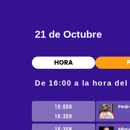
21 de Octubre
HORA
De 16:00 a la hora del
Pedr
16:00H
16:30H
Migu
16:30H