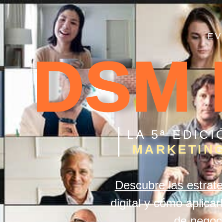
EV
DSM 
LA 5ª EDIC
MARKETING
Descubre las estrat
digital y cómo aplica
de nego