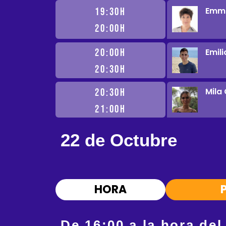
Emma
19:30H
20:00H
Emil
20:00H
20:30H
Mila
20:30H
21:00H
22 de Octubre
HORA
De 16:00 a la hora del