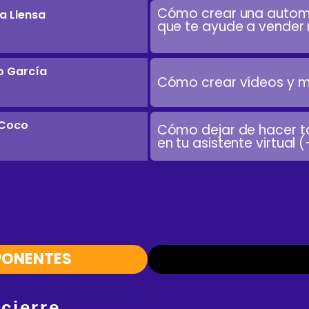
Cómo crear una automa
 Llensa
que te ayude a vender
io García
Cómo crear vídeos y mi
 Coco
Cómo dejar de hacer tar
en tu asistente virtual
PONENTES
 cierre