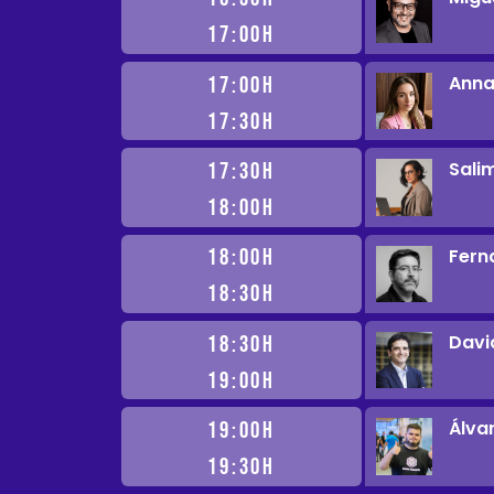
17:00H
Anna
17:00H
17:30H
Sali
17:30H
18:00H
Fern
18:00H
18:30H
Davi
18:30H
19:00H
Álva
19:00H
19:30H