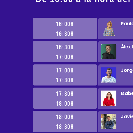
Paul
16:00H
16:30H
Álex
16:30H
17:00H
Jorg
17:00H
17:30H
Isab
17:30H
18:00H
Javi
18:00H
18:30H