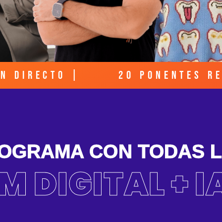
 en directo | 20 ponentes r
ROGRAMA CON TODAS 
M DIGITAL + I