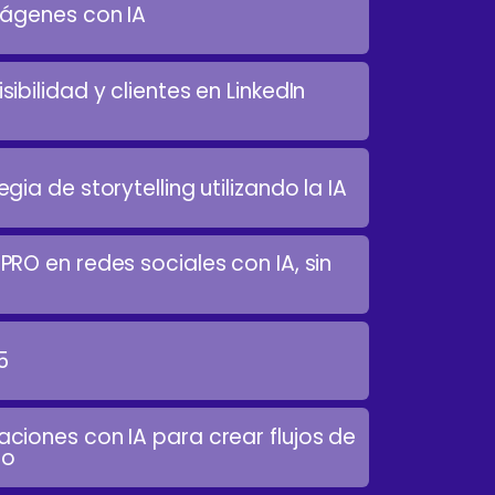
mágenes con IA
bilidad y clientes en LinkedIn
ia de storytelling utilizando la IA
RO en redes sociales con IA, sin
5
iones con IA para crear flujos de
po