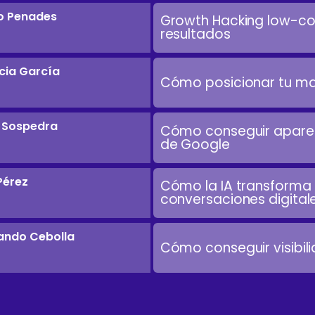
o Penades
Growth Hacking low-cos
resultados
icia García
Cómo posicionar tu ma
 Sospedra
Cómo conseguir aparec
de Google
Pérez
Cómo la IA transforma e
conversaciones digital
ando Cebolla
Cómo conseguir visibili