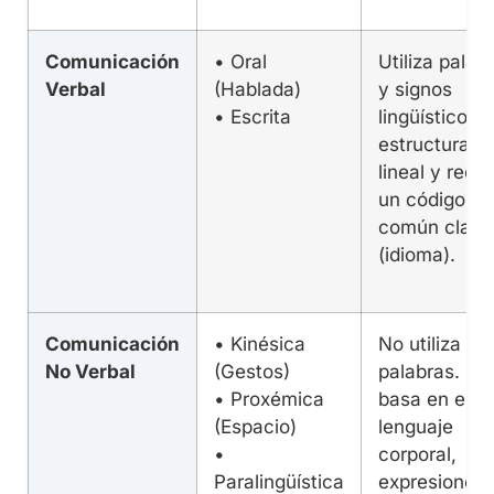
Comunicación
• Oral
Utiliza palab
Verbal
(Hablada)
y signos
• Escrita
lingüísticos. 
estructurada
lineal y requ
un código
común claro
(idioma).
Comunicación
• Kinésica
No utiliza
No Verbal
(Gestos)
palabras. Se
• Proxémica
basa en el
(Espacio)
lenguaje
•
corporal,
Paralingüística
expresiones