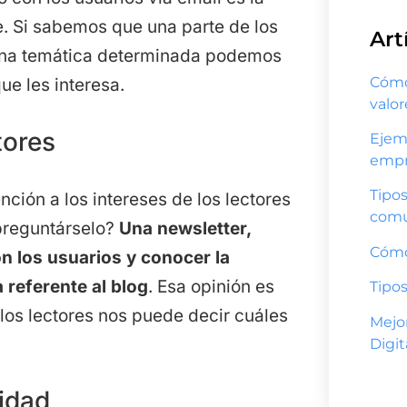
. Si sabemos que una parte de los
Art
 una temática determinada podemos
Cómo 
ue les interesa.
valo
tores
Ejem
empr
Tipos
ción a los intereses de los lectores
comu
preguntárselo?
Una newsletter,
Cómo
n los usuarios y conocer la
 referente al blog
. Esa opinión es
Tipos
los lectores nos puede decir cuáles
Mejo
Digit
lidad