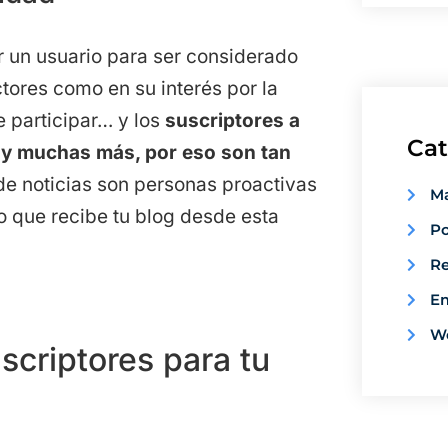
r un usuario para ser considerado
ores como en su interés por la
e participar… y los
suscriptores a
Cat
s y muchas m
á
s, por eso son tan
de noticias son personas proactivas
Ma
co que recibe tu blog desde esta
Po
Re
E
W
criptores para tu