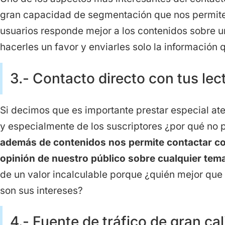
gran capacidad de segmentación que nos permite
usuarios responde mejor a los contenidos sobre
hacerles un favor y enviarles solo la información q
3.- Contacto directo con tus lec
Si decimos que es importante prestar especial aten
y especialmente de los suscriptores ¿por qué no 
adem
á
s de contenidos nos permite contactar co
opini
ó
n de nuestro p
ú
blico sobre cualquier tema
de un valor incalculable porque ¿quién mejor que 
son sus intereses?
4.- Fuente de tráfico de gran ca