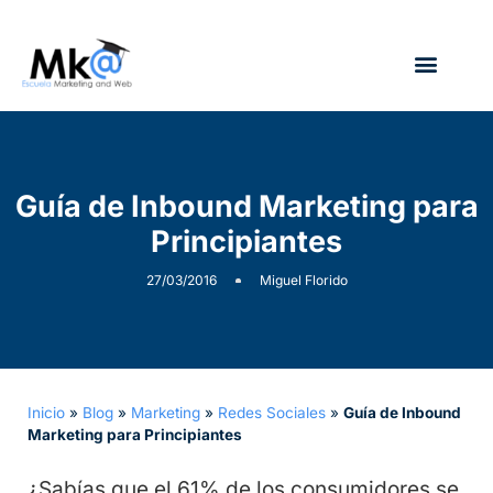
¿Quién soy?
Guía de Inbound Marketing para
Principiantes
27/03/2016
Miguel Florido
Inicio
»
Blog
»
Marketing
»
Redes Sociales
»
Guía de Inbound
Marketing para Principiantes
¿Sabías que el 61% de los consumidores se